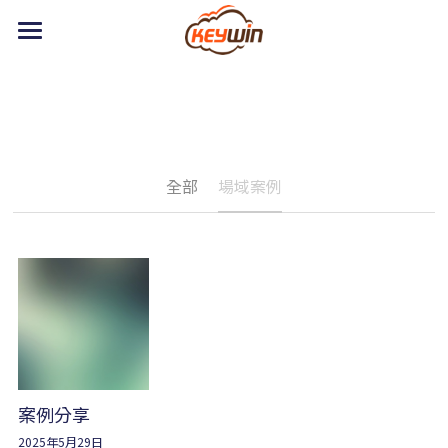
主頁
關於奇雲
產品與解決方案
全部
場域案例
人才招募
Eco-Trace
富立提Fleetivity
聯絡我們
設備預警系統
繁體中文
智慧工安職安監護
繁體中文
系統登入
English
案例分享
2025年5月29日